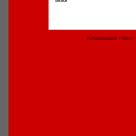
© www.drescher.it
-
-
Privacy