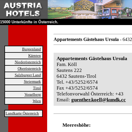
15000 Unterkünfte in Österreich.
Appartements Gästehaus Ursula
- 6432
Burgenland
Kärnten
Appartements Gästehaus Ursula
Niederösterreich
Fam. Köll
Oberösterreich
Sautens 222
Salzburger Land
6432 Sautens-Tirol
Steiermark
Tel. +43/5252/6574
Fax +43/5252/6574
Tirol
Telefonvorwahl Österreich: +43
Vorarlberg
Email:
guenther.koell@kundk.cc
Wien
Landkarte Österreich
Meereshöhe: