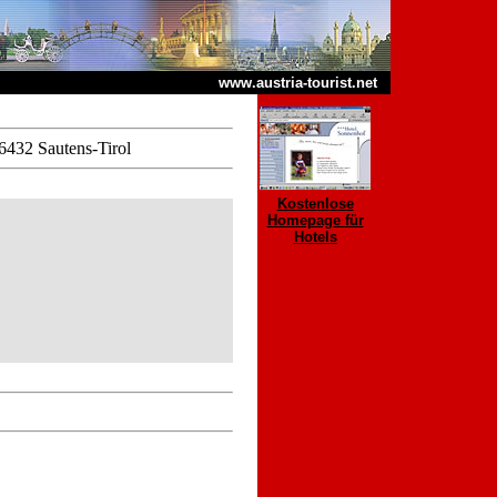
www.austria-tourist.net
 6432 Sautens-Tirol
Kostenlose
Homepage für
Hotels