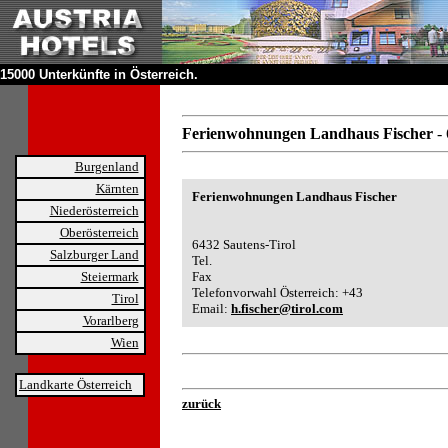
15000 Unterkünfte in Österreich.
Ferienwohnungen Landhaus Fischer
-
Burgenland
Kärnten
Ferienwohnungen Landhaus Fischer
Niederösterreich
Oberösterreich
6432 Sautens-Tirol
Salzburger Land
Tel.
Steiermark
Fax
Telefonvorwahl Österreich: +43
Tirol
Email:
h.fischer@tirol.com
Vorarlberg
Wien
Landkarte Österreich
zurück