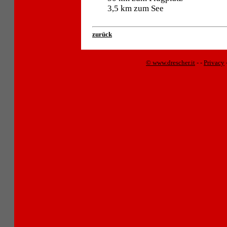
3,5 km zum See
zurück
© www.drescher.it
-
-
Privacy