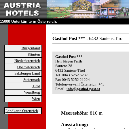
15000 Unterkünfte in Österreich.
Gasthof Post ***
- 6432 Sautens-Tirol
Burgenland
Kärnten
Gasthof Post ***
Niederösterreich
Herr Jürgen Parth
Sautens 28
Oberösterreich
6432 Sautens-Tirol
Salzburger Land
Tel. 0043 5252 6237
Steiermark
Fax 0043 5252 21224
Telefonvorwahl Österreich: +43
Tirol
Email:
info@gasthof-post.at
Vorarlberg
Wien
Landkarte Österreich
Meereshöhe:
810 m
Ausstattung: