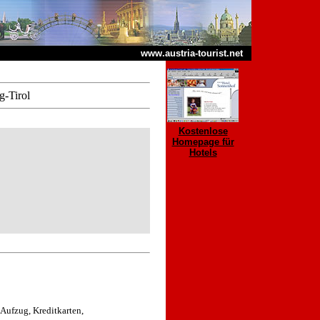
www.austria-tourist.net
g-Tirol
Kostenlose
Homepage für
Hotels
 Aufzug, Kreditkarten,