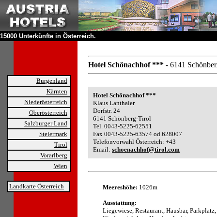
15000 Unterkünfte in Österreich.
Hotel Schönachhof ***
- 6141 Schönber
Burgenland
Kärnten
Hotel Schönachhof ***
Niederösterreich
Klaus Lanthaler
Dorfstr. 24
Oberösterreich
6141 Schönberg-Tirol
Salzburger Land
Tel. 0043-5225-62551
Steiermark
Fax 0043-5225-63574 od.628007
Telefonvorwahl Österreich: +43
Tirol
Email:
schoenachhof@tirol.com
Vorarlberg
Wien
Landkarte Österreich
Meereshöhe:
1026m
Ausstattung:
Liegewiese, Restaurant, Hausbar, Parkplatz,