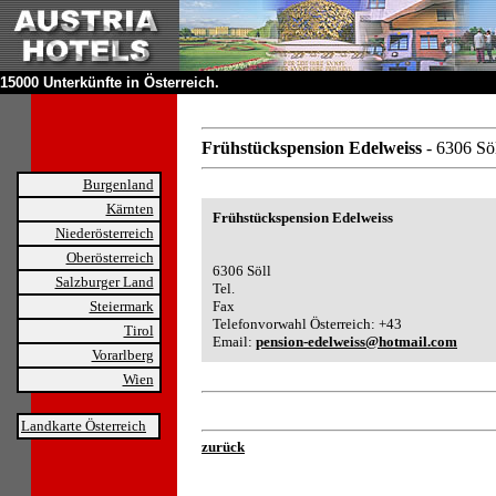
15000 Unterkünfte in Österreich.
Frühstückspension Edelweiss
- 6306 Sö
Burgenland
Kärnten
Frühstückspension Edelweiss
Niederösterreich
Oberösterreich
6306 Söll
Salzburger Land
Tel.
Steiermark
Fax
Telefonvorwahl Österreich: +43
Tirol
Email:
pension-edelweiss@hotmail.com
Vorarlberg
Wien
Landkarte Österreich
zurück