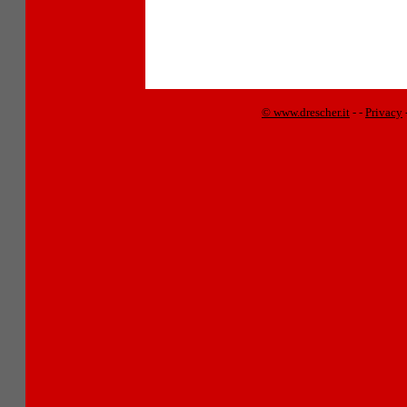
© www.drescher.it
-
-
Privacy