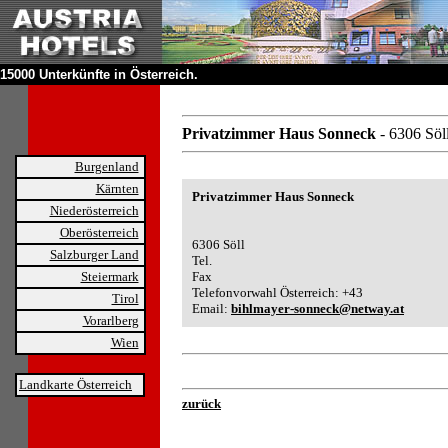
15000 Unterkünfte in Österreich.
Privatzimmer Haus Sonneck
- 6306 Söl
Burgenland
Kärnten
Privatzimmer Haus Sonneck
Niederösterreich
Oberösterreich
6306 Söll
Salzburger Land
Tel.
Steiermark
Fax
Telefonvorwahl Österreich: +43
Tirol
Email:
bihlmayer-sonneck@netway.at
Vorarlberg
Wien
Landkarte Österreich
zurück