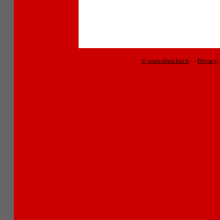
© www.drescher.it
-
-
Privacy