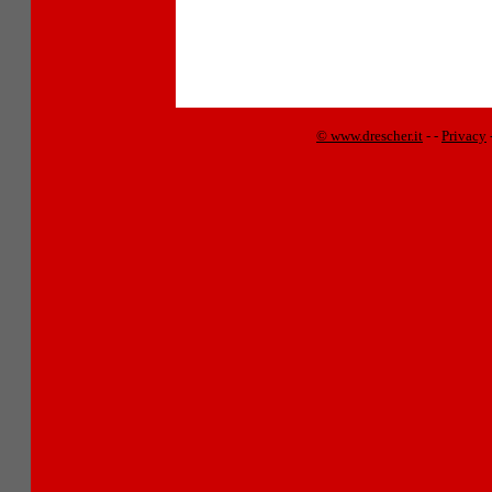
© www.drescher.it
-
-
Privacy