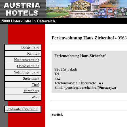
15000 Unterkünfte in Österreich.
Ferienwohnung Haus Zirbenhof
- 9963
Burgenland
Kärnten
Ferienwohnung Haus Zirbenhof
Niederösterreich
Oberösterreich
9963 St. Jakob
Salzburger Land
Tel.
Steiermark
Fax
Telefonvorwahl Österreich: +43
Tirol
Email:
pension.laerchenhof@netway.at
Vorarlberg
Wien
Landkarte Österreich
zurück