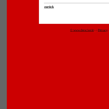
zurück
© www.drescher.it
-
-
Privacy