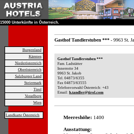
15000 Unterkünfte in Österreich.
Gasthof Tandlerstuben ***
- 9963 St. J
Burgenland
Kärnten
Gasthof Tandlerstuben ***
Niederösterreich
Fam. Ladstätter
Innerrotte 34
Oberösterreich
9963 St. Jakob
Salzburger Land
Tel. 04873/6355
Steiermark
Fax 04873/63555
Telefonvorwahl Österreich: +43
Tirol
Email:
h.tandler@tirol.com
Vorarlberg
Wien
Landkarte Österreich
Meereshöhe:
1400
Ausstattung: