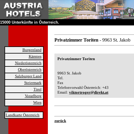
15000 Unterkünfte in Österreich.
Privatzimmer Toriten
- 9963 St. Jakob
Burgenland
Kärnten
Privatzimmer Toriten
Niederösterreich
Oberösterreich
9963 St. Jakob
Salzburger Land
Tel.
Steiermark
Fax
Telefonvorwahl Österreich: +43
Tirol
Email:
viktortroger@direkt.at
Vorarlberg
Wien
Landkarte Österreich
zurück