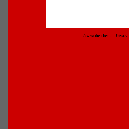
© www.drescher.it
-
-
Privacy