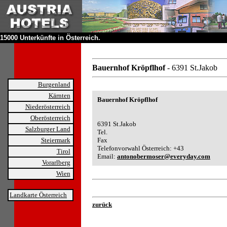
15000 Unterkünfte in Österreich.
Bauernhof Kröpflhof
- 6391 St.Jakob
Burgenland
Kärnten
Bauernhof Kröpflhof
Niederösterreich
Oberösterreich
6391 St.Jakob
Salzburger Land
Tel.
Steiermark
Fax
Telefonvorwahl Österreich: +43
Tirol
Email:
antonobermoser@everyday.com
Vorarlberg
Wien
Landkarte Österreich
zurück