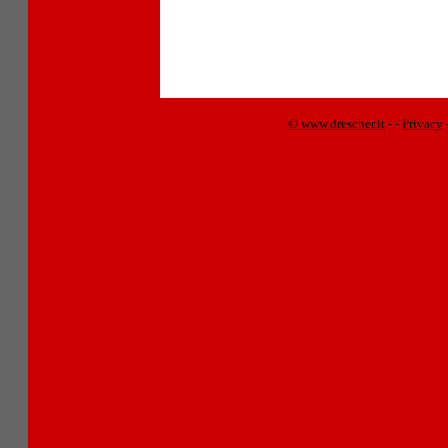
© www.drescher.it
-
-
Privacy