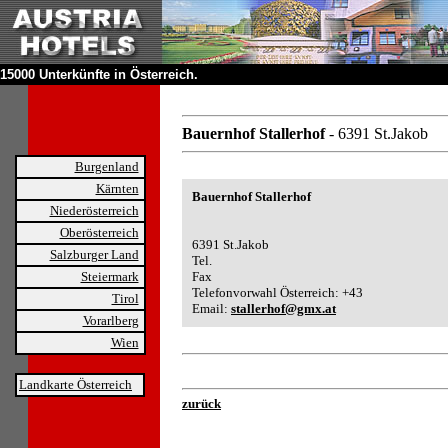
15000 Unterkünfte in Österreich.
Bauernhof Stallerhof
- 6391 St.Jakob
Burgenland
Kärnten
Bauernhof Stallerhof
Niederösterreich
Oberösterreich
6391 St.Jakob
Salzburger Land
Tel.
Steiermark
Fax
Telefonvorwahl Österreich: +43
Tirol
Email:
stallerhof@gmx.at
Vorarlberg
Wien
Landkarte Österreich
zurück