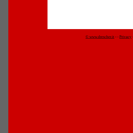
© www.drescher.it
-
-
Privacy