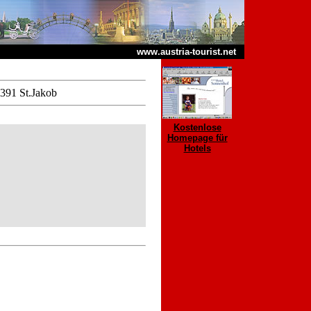
www.austria-tourist.net
6391 St.Jakob
Kostenlose
Homepage für
Hotels