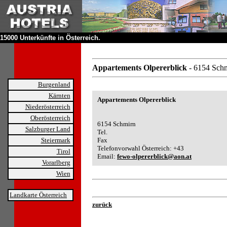
15000 Unterkünfte in Österreich.
Appartements Olpererblick
- 6154 Sch
Burgenland
Kärnten
Appartements Olpererblick
Niederösterreich
Oberösterreich
6154 Schmirn
Salzburger Land
Tel.
Steiermark
Fax
Telefonvorwahl Österreich: +43
Tirol
Email:
fewo-olpererblick@aon.at
Vorarlberg
Wien
Landkarte Österreich
zurück