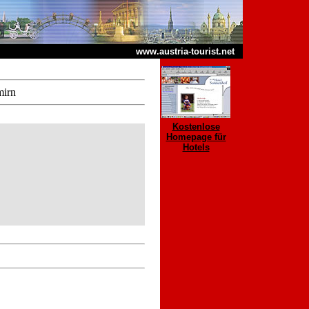
www.austria-tourist.net
mirn
Kostenlose
Homepage für
Hotels