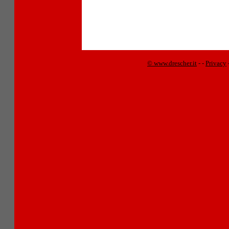
© www.drescher.it
-
-
Privacy