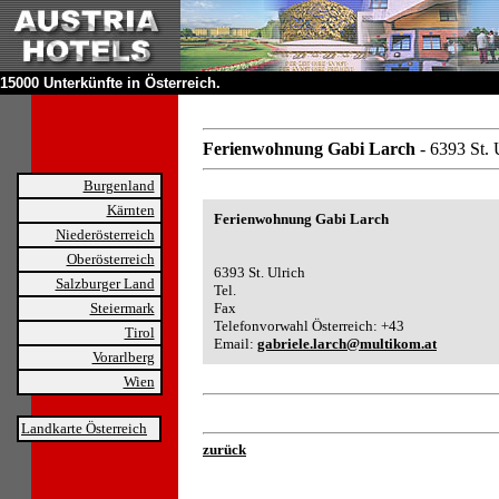
15000 Unterkünfte in Österreich.
Ferienwohnung Gabi Larch
- 6393 St. 
Burgenland
Kärnten
Ferienwohnung Gabi Larch
Niederösterreich
Oberösterreich
6393 St. Ulrich
Salzburger Land
Tel.
Steiermark
Fax
Telefonvorwahl Österreich: +43
Tirol
Email:
gabriele.larch@multikom.at
Vorarlberg
Wien
Landkarte Österreich
zurück