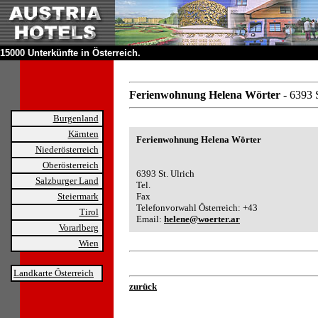
15000 Unterkünfte in Österreich.
Ferienwohnung Helena Wörter
- 6393 
Burgenland
Kärnten
Ferienwohnung Helena Wörter
Niederösterreich
Oberösterreich
6393 St. Ulrich
Salzburger Land
Tel.
Steiermark
Fax
Telefonvorwahl Österreich: +43
Tirol
Email:
helene@woerter.ar
Vorarlberg
Wien
Landkarte Österreich
zurück