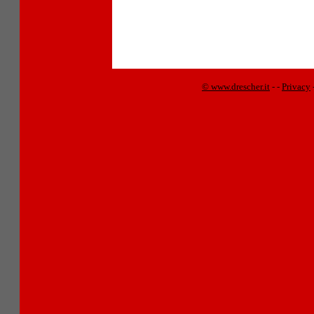
© www.drescher.it
-
-
Privacy