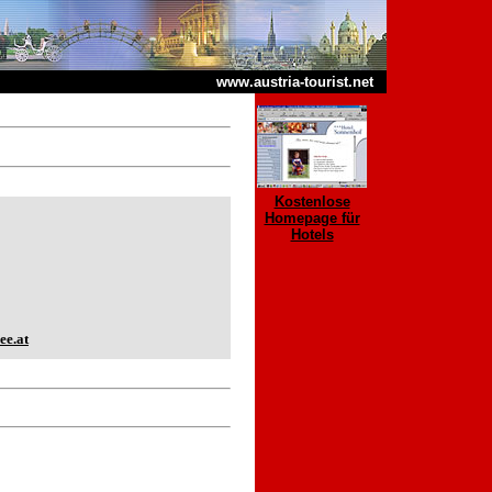
www.austria-tourist.net
Kostenlose
Homepage für
Hotels
ee.at