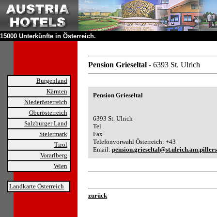
15000 Unterkünfte in Österreich.
Pension Grieseltal
- 6393 St. Ulrich
Burgenland
Kärnten
Pension Grieseltal
Niederösterreich
Oberösterreich
6393 St. Ulrich
Salzburger Land
Tel.
Steiermark
Fax
Telefonvorwahl Österreich: +43
Tirol
Email:
pension.grieseltal@st.ulrich.am.pillers
Vorarlberg
Wien
Landkarte Österreich
zurück