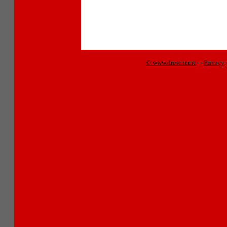
© www.drescher.it
-
-
Privacy