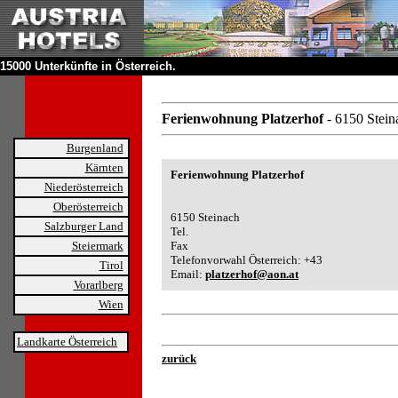
15000 Unterkünfte in Österreich.
Ferienwohnung Platzerhof
- 6150 Stein
Burgenland
Kärnten
Ferienwohnung Platzerhof
Niederösterreich
Oberösterreich
6150 Steinach
Salzburger Land
Tel.
Steiermark
Fax
Telefonvorwahl Österreich: +43
Tirol
Email:
platzerhof@aon.at
Vorarlberg
Wien
Landkarte Österreich
zurück