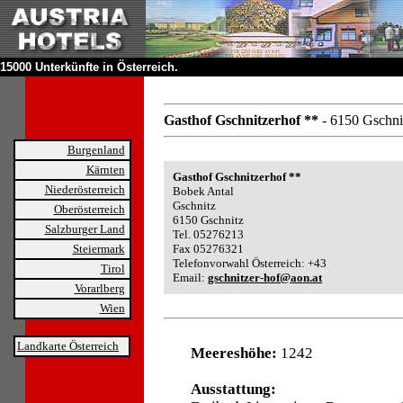
15000 Unterkünfte in Österreich.
Gasthof Gschnitzerhof **
- 6150 Gschni
Burgenland
Kärnten
Gasthof Gschnitzerhof **
Niederösterreich
Bobek Antal
Gschnitz
Oberösterreich
6150 Gschnitz
Salzburger Land
Tel. 05276213
Steiermark
Fax 05276321
Telefonvorwahl Österreich: +43
Tirol
Email:
gschnitzer-hof@aon.at
Vorarlberg
Wien
Landkarte Österreich
Meereshöhe:
1242
Ausstattung: