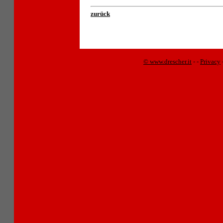
zurück
© www.drescher.it
-
-
Privacy