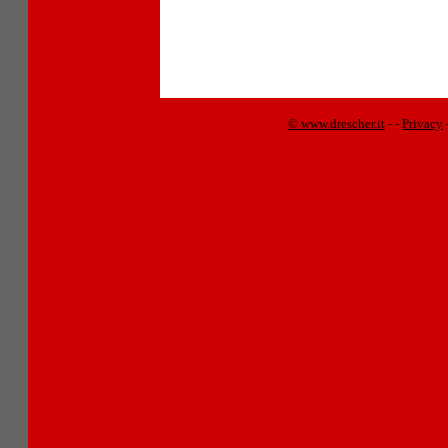
© www.drescher.it
-
-
Privacy