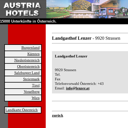
15000 Unterkünfte in Österreich.
Landgasthof Lenzer
- 9920 Strassen
Burgenland
Kärnten
Landgasthof Lenzer
Niederösterreich
Oberösterreich
9920 Strassen
Salzburger Land
Tel.
Steiermark
Fax
Telefonvorwahl Österreich: +43
Tirol
Email:
info@lenzer.at
Vorarlberg
Wien
Landkarte Österreich
zurück