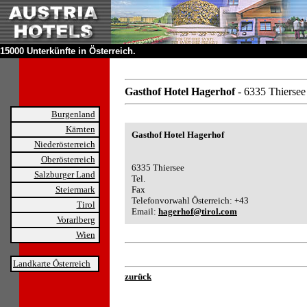
15000 Unterkünfte in Österreich.
Gasthof Hotel Hagerhof
- 6335 Thiersee
Burgenland
Kärnten
Gasthof Hotel Hagerhof
Niederösterreich
Oberösterreich
6335 Thiersee
Salzburger Land
Tel.
Steiermark
Fax
Telefonvorwahl Österreich: +43
Tirol
Email:
hagerhof@tirol.com
Vorarlberg
Wien
Landkarte Österreich
zurück