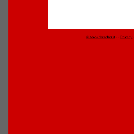
© www.drescher.it
-
-
Privacy