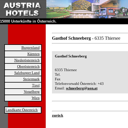
15000 Unterkünfte in Österreich.
Gasthof Schneeberg
- 6335 Thiersee
Burgenland
Kärnten
Gasthof Schneeberg
Niederösterreich
Oberösterreich
6335 Thiersee
Salzburger Land
Tel.
Steiermark
Fax
Telefonvorwahl Österreich: +43
Tirol
Email:
schneeberg@aon.at
Vorarlberg
Wien
Landkarte Österreich
zurück