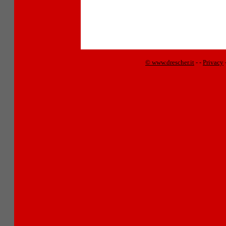
© www.drescher.it
-
-
Privacy