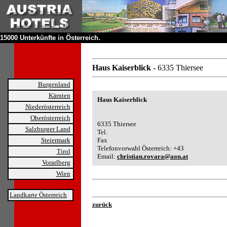
15000 Unterkünfte in Österreich.
Haus Kaiserblick
- 6335 Thiersee
Burgenland
Kärnten
Haus Kaiserblick
Niederösterreich
Oberösterreich
6335 Thiersee
Salzburger Land
Tel.
Steiermark
Fax
Telefonvorwahl Österreich: +43
Tirol
Email:
christian.rovara@aon.at
Vorarlberg
Wien
Landkarte Österreich
zurück