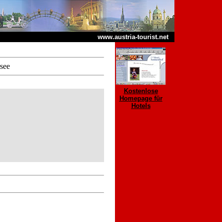
www.austria-tourist.net
rsee
Kostenlose
Homepage für
Hotels