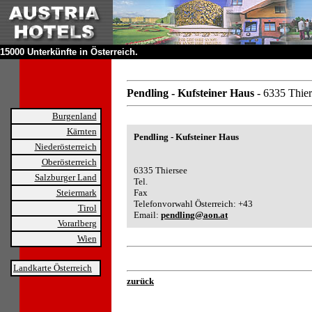
15000 Unterkünfte in Österreich.
Pendling - Kufsteiner Haus
- 6335 Thie
Burgenland
Kärnten
Pendling - Kufsteiner Haus
Niederösterreich
Oberösterreich
6335 Thiersee
Salzburger Land
Tel.
Steiermark
Fax
Telefonvorwahl Österreich: +43
Tirol
Email:
pendling@aon.at
Vorarlberg
Wien
Landkarte Österreich
zurück