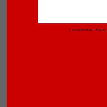
© www.drescher.it
-
-
Privacy