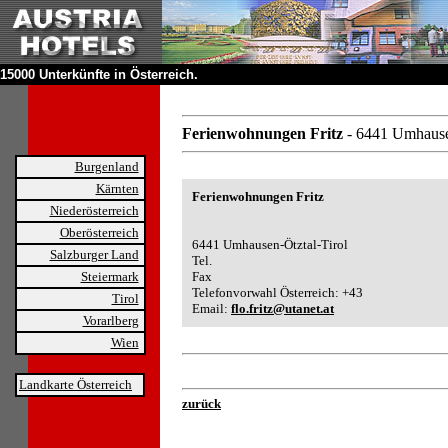
15000 Unterkünfte in Österreich.
Ferienwohnungen Fritz
- 6441 Umhause
Burgenland
Kärnten
Ferienwohnungen Fritz
Niederösterreich
Oberösterreich
6441 Umhausen-Ötztal-Tirol
Salzburger Land
Tel.
Steiermark
Fax
Telefonvorwahl Österreich: +43
Tirol
Email:
flo.fritz@utanet.at
Vorarlberg
Wien
Landkarte Österreich
zurück