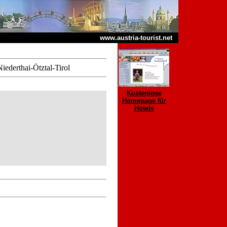
www.austria-tourist.net
iederthai-Ötztal-Tirol
Kostenlose
Homepage für
Hotels