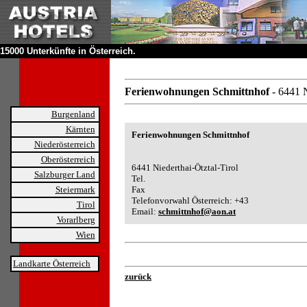
15000 Unterkünfte in Österreich.
Ferienwohnungen Schmittnhof
- 6441 N
Burgenland
Kärnten
Ferienwohnungen Schmittnhof
Niederösterreich
Oberösterreich
6441 Niederthai-Ötztal-Tirol
Salzburger Land
Tel.
Steiermark
Fax
Telefonvorwahl Österreich: +43
Tirol
Email:
schmittnhof@aon.at
Vorarlberg
Wien
Landkarte Österreich
zurück