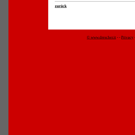
zurück
© www.drescher.it
-
-
Privacy