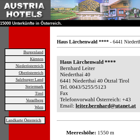
15000 Unterkünfte in Österreich.
Haus Lärchenwald ****
- 6441 Niederth
Burgenland
Kärnten
Haus Lärchenwald ****
Niederösterreich
Bernhard Leiter
Oberösterreich
Niederthai 40
Salzburger Land
6441 Niederthai 40 Ötztal Tirol
Steiermark
Tel. 0043/5255/5123
Fax
Tirol
Telefonvorwahl Österreich: +43
Vorarlberg
Email:
leiter.bernhard@utanet.at
Wien
Landkarte Österreich
Meereshöhe:
1550 m