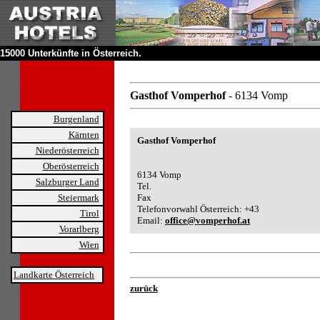
15000 Unterkünfte in Österreich.
Gasthof Vomperhof
- 6134 Vomp
Burgenland
Kärnten
Gasthof Vomperhof
Niederösterreich
Oberösterreich
6134 Vomp
Salzburger Land
Tel.
Steiermark
Fax
Telefonvorwahl Österreich: +43
Tirol
Email:
office@vomperhof.at
Vorarlberg
Wien
Landkarte Österreich
zurück