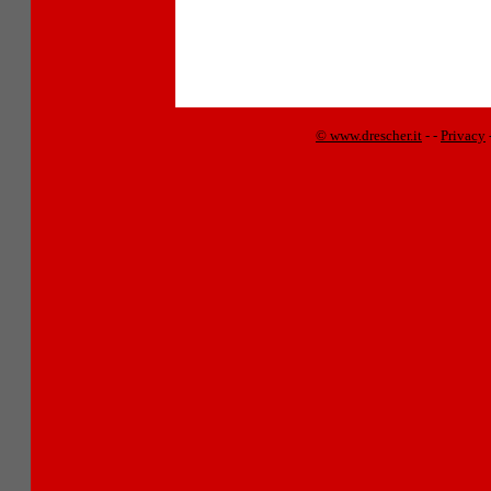
© www.drescher.it
-
-
Privacy