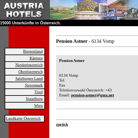
15000 Unterkünfte in Österreich.
Pension Astner
- 6134 Vomp
Burgenland
Kärnten
Pension Astner
Niederösterreich
Oberösterreich
6134 Vomp
Salzburger Land
Tel.
Steiermark
Fax
Telefonvorwahl Österreich: +43
Tirol
Email:
pension-astner@gmx.net
Vorarlberg
Wien
Landkarte Österreich
zurück