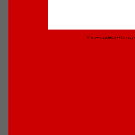
© www.drescher.it
-
-
Privacy