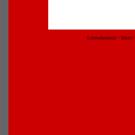
© www.drescher.it
-
-
Privacy