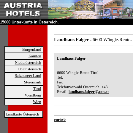
15000 Unterkünfte in Österreich.
Landhaus Falger
- 6600 Wängle-Reute-T
Burgenland
Kärnten
Landhaus Falger
Niederösterreich
Oberösterreich
6600 Wängle-Reute-Tirol
Salzburger Land
Tel.
Steiermark
Fax
Telefonvorwahl Österreich: +43
Tirol
Email:
landhaus.falger@aon.at
Vorarlberg
Wien
Landkarte Österreich
zurück