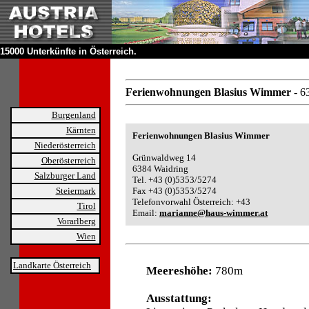
15000 Unterkünfte in Österreich.
Ferienwohnungen Blasius Wimmer
- 6
Burgenland
Kärnten
Ferienwohnungen Blasius Wimmer
Niederösterreich
Grünwaldweg 14
Oberösterreich
6384 Waidring
Salzburger Land
Tel. +43 (0)5353/5274
Steiermark
Fax +43 (0)5353/5274
Telefonvorwahl Österreich: +43
Tirol
Email:
marianne@haus-wimmer.at
Vorarlberg
Wien
Landkarte Österreich
Meereshöhe:
780m
Ausstattung: