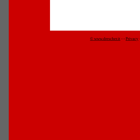
© www.drescher.it
-
-
Privacy