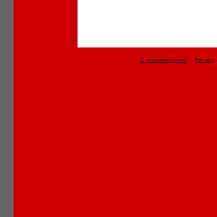
© www.drescher.it
-
-
Privacy