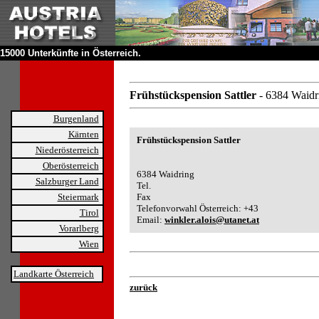
15000 Unterkünfte in Österreich.
Frühstückspension Sattler
- 6384 Waidr
Burgenland
Kärnten
Frühstückspension Sattler
Niederösterreich
Oberösterreich
6384 Waidring
Salzburger Land
Tel.
Steiermark
Fax
Telefonvorwahl Österreich: +43
Tirol
Email:
winkler.alois@utanet.at
Vorarlberg
Wien
Landkarte Österreich
zurück