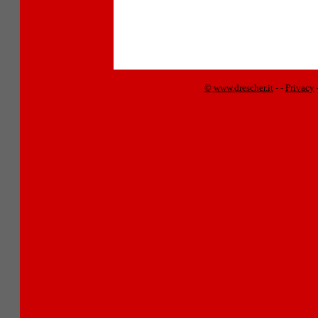
© www.drescher.it
-
-
Privacy