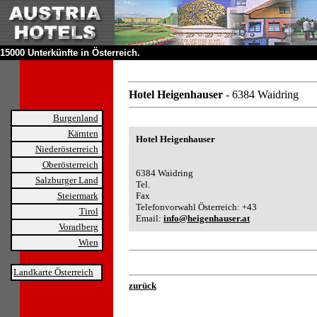
15000 Unterkünfte in Österreich.
Hotel Heigenhauser
- 6384 Waidring
Burgenland
Kärnten
Hotel Heigenhauser
Niederösterreich
Oberösterreich
6384 Waidring
Salzburger Land
Tel.
Steiermark
Fax
Telefonvorwahl Österreich: +43
Tirol
Email:
info@heigenhauser.at
Vorarlberg
Wien
Landkarte Österreich
zurück