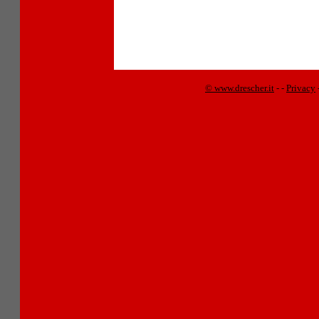
© www.drescher.it
-
-
Privacy