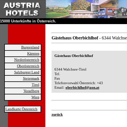
15000 Unterkünfte in Österreich.
Gästehaus Oberbichlhof
- 6344 Walchse
Burgenland
Kärnten
Gästehaus Oberbichlhof
Niederösterreich
Oberösterreich
6344 Walchsee-Tirol
Salzburger Land
Tel.
Steiermark
Fax
Telefonvorwahl Österreich: +43
Tirol
Email:
oberbichlhof@aon.at
Vorarlberg
Wien
Landkarte Österreich
zurück