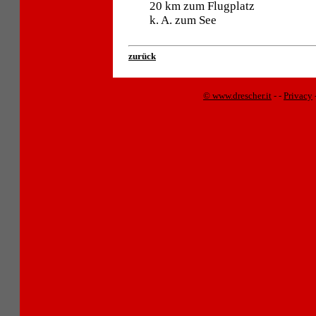
20 km zum Flugplatz
k. A. zum See
zurück
© www.drescher.it
-
-
Privacy