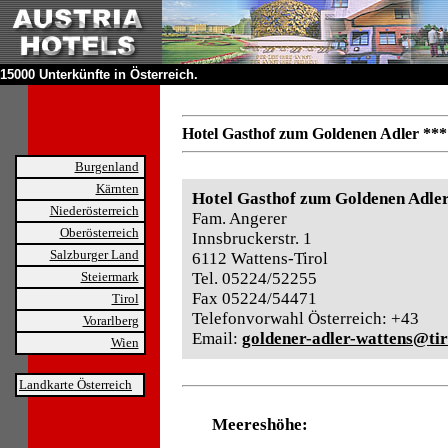
15000 Unterkünfte in Österreich.
Hotel Gasthof zum Goldenen Adler ***
Burgenland
Kärnten
Hotel Gasthof zum Goldenen Adle
Niederösterreich
Fam. Angerer
Oberösterreich
Innsbruckerstr. 1
Salzburger Land
6112 Wattens-Tirol
Steiermark
Tel. 05224/52255
Fax 05224/54471
Tirol
Telefonvorwahl Österreich: +43
Vorarlberg
Email:
goldener-adler-wattens@ti
Wien
Landkarte Österreich
Meereshöhe: