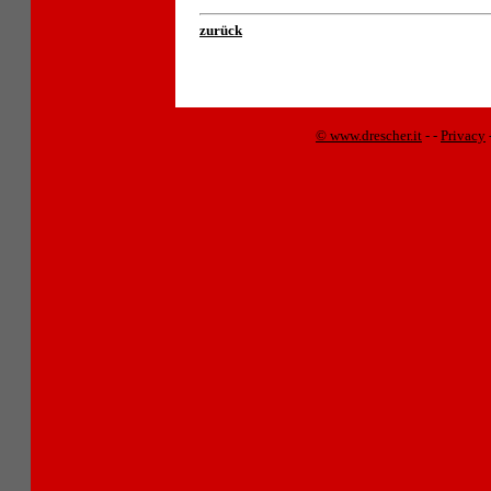
zurück
© www.drescher.it
-
-
Privacy