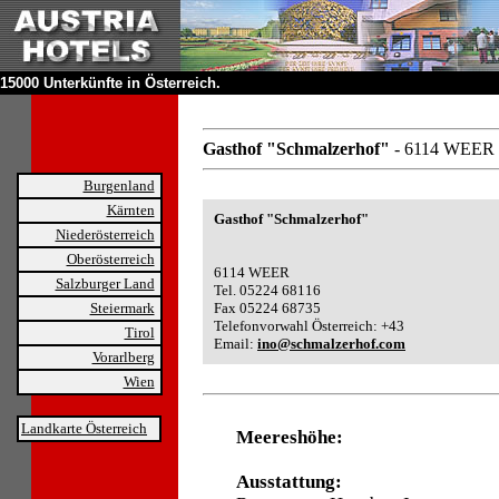
15000 Unterkünfte in Österreich.
Gasthof "Schmalzerhof"
- 6114 WEER
Burgenland
Kärnten
Gasthof "Schmalzerhof"
Niederösterreich
Oberösterreich
6114 WEER
Salzburger Land
Tel. 05224 68116
Steiermark
Fax 05224 68735
Telefonvorwahl Österreich: +43
Tirol
Email:
ino@schmalzerhof.com
Vorarlberg
Wien
Landkarte Österreich
Meereshöhe:
Ausstattung: