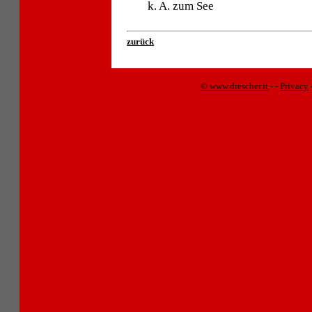
k. A. zum See
zurück
© www.drescher.it
-
-
Privacy