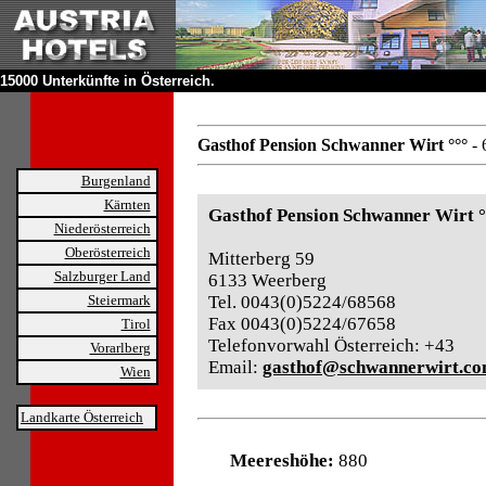
15000 Unterkünfte in Österreich.
Gasthof Pension Schwanner Wirt °°°
- 
Burgenland
Kärnten
Gasthof Pension Schwanner Wirt °
Niederösterreich
Oberösterreich
Mitterberg 59
Salzburger Land
6133 Weerberg
Steiermark
Tel. 0043(0)5224/68568
Fax 0043(0)5224/67658
Tirol
Telefonvorwahl Österreich: +43
Vorarlberg
Email:
gasthof@schwannerwirt.c
Wien
Landkarte Österreich
Meereshöhe:
880