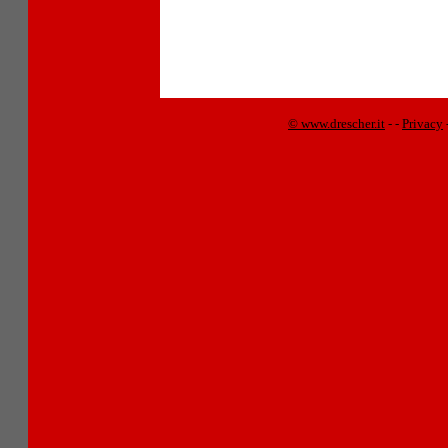
© www.drescher.it
-
-
Privacy