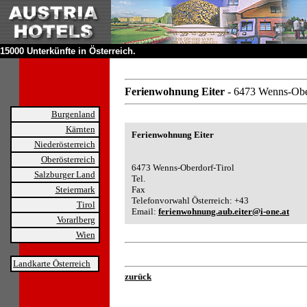
15000 Unterkünfte in Österreich.
Ferienwohnung Eiter
- 6473 Wenns-Obe
Burgenland
Kärnten
Ferienwohnung Eiter
Niederösterreich
Oberösterreich
6473 Wenns-Oberdorf-Tirol
Salzburger Land
Tel.
Steiermark
Fax
Telefonvorwahl Österreich: +43
Tirol
Email:
ferienwohnung.aub.eiter@i-one.at
Vorarlberg
Wien
Landkarte Österreich
zurück