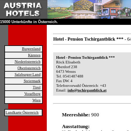
15000 Unterkünfte in Österreich.
Hotel - Pension Tschirgantblick ***
- 6
Burgenland
Kärnten
Hotel - Pension Tschirgantblick ***
Niederösterreich
Röck Elisabeth
Oberdorf 238
Oberösterreich
6473 Wenns
Salzburger Land
Tel. 0541487488
Steiermark
Fax DW. 4
Telefonvorwahl Österreich: +43
Tirol
Email:
info@tschirgantblick.at
Vorarlberg
Wien
Landkarte Österreich
Meereshöhe:
900
Ausstattung: