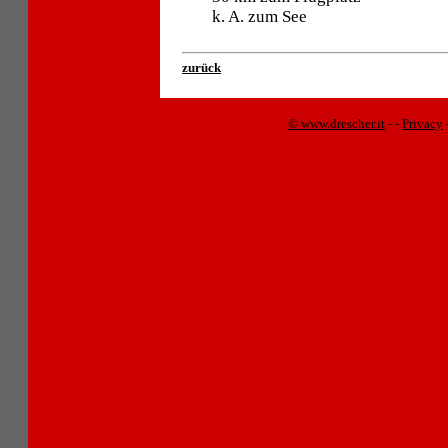
k. A. zum See
zurück
© www.drescher.it
-
-
Privacy