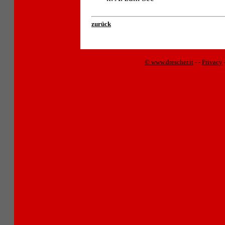
zurück
© www.drescher.it
-
-
Privacy