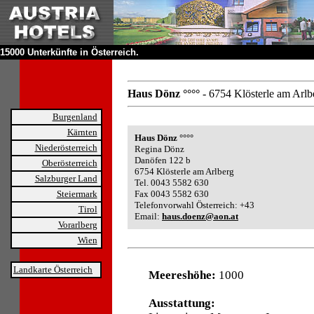
15000 Unterkünfte in Österreich.
Haus Dönz °°°°
- 6754 Klösterle am Arlb
Burgenland
Kärnten
Haus Dönz °°°°
Niederösterreich
Regina Dönz
Danöfen 122 b
Oberösterreich
6754 Klösterle am Arlberg
Salzburger Land
Tel. 0043 5582 630
Steiermark
Fax 0043 5582 630
Telefonvorwahl Österreich: +43
Tirol
Email:
haus.doenz@aon.at
Vorarlberg
Wien
Landkarte Österreich
Meereshöhe:
1000
Ausstattung: