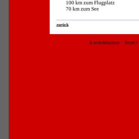
100 km zum Flugplatz
70 km zum See
zurück
© www.drescher.it
-
-
Privacy