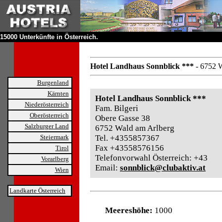
15000 Unterkünfte in Österreich.
Hotel Landhaus Sonnblick ***
- 6752 
Burgenland
Kärnten
Hotel Landhaus Sonnblick ***
Niederösterreich
Fam. Bilgeri
Oberösterreich
Obere Gasse 38
Salzburger Land
6752 Wald am Arlberg
Steiermark
Tel. +4355857367
Fax +43558576156
Tirol
Telefonvorwahl Österreich: +43
Vorarlberg
Email:
sonnblick@clubaktiv.at
Wien
Landkarte Österreich
Meereshöhe:
1000