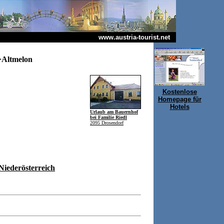
www.austria-tourist.net
>Altmelon
Kostenlose
Homepage für
Hotels
Urlaub am Bauernhof
bei Familie Riedl
2095 Drosendorf
Niederösterreich