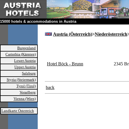
15000 hotels & accommodations in Austria
Austria (Österreich)
>
Niederösterreich
Burgenland
Carinthia (Kärnten)
Lower Austria
Hotel Böck - Brunn
2345 Br
Upper Austria
Salzburg
Styria (Steiermark)
Tyrol (Tirol)
back
Vorarlberg
Vienna (Wien)
Landkarte Österreich