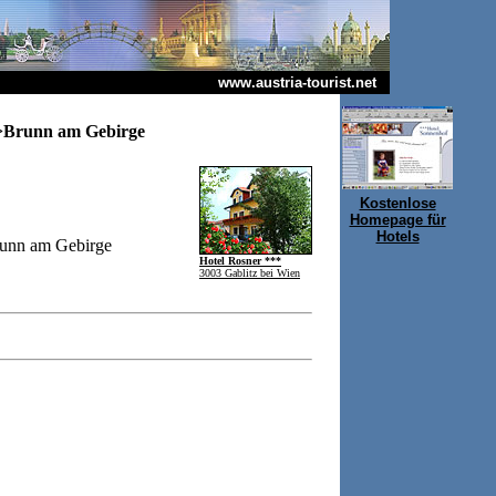
www.austria-tourist.net
>Brunn am Gebirge
Kostenlose
Homepage für
Hotels
unn am Gebirge
Hotel Rosner ***
3003 Gablitz bei Wien