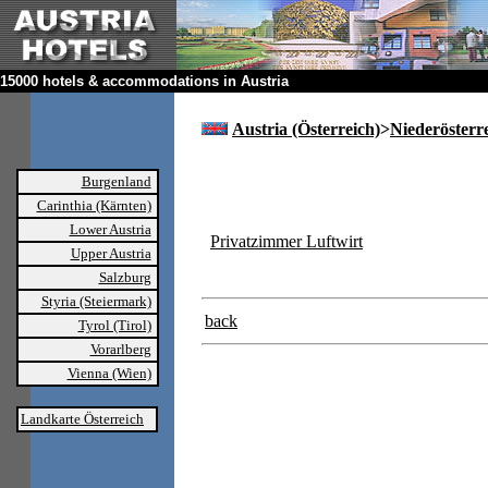
15000 hotels & accommodations in Austria
Austria (Österreich)
>
Niederösterr
Burgenland
Carinthia (Kärnten)
Lower Austria
Privatzimmer Luftwirt
Upper Austria
Salzburg
Styria (Steiermark)
back
Tyrol (Tirol)
Vorarlberg
Vienna (Wien)
Landkarte Österreich