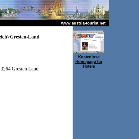
www.austria-tourist.net
eich
>Gresten-Land
Kostenlose
Homepage für
Hotels
3264 Gresten Land