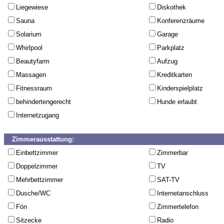
Liegewiese
Diskothek
Sauna
Konferenzräume
Solarium
Garage
Whirlpool
Parkplatz
Beautyfarm
Aufzug
Massagen
Kreditkarten
Fitnessraum
Kinderspielplatz
behindertengerecht
Hunde erlaubt
Internetzugang
Zimmerausstattung:
Einbettzimmer
Zimmerbar
Doppelzimmer
TV
Mehrbettzimmer
SAT-TV
Dusche/WC
Internetanschluss
Fön
Zimmertelefon
Sitzecke
Radio