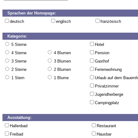
Sprachen der Homepage:
deutsch
englisch
französisch
Kategorie:
5 Sterne
Hotel
4 Sterne
4 Blumen
Pension
3 Sterne
3 Blumen
Gasthof
2 Sterne
2 Blumen
Ferienwohnung
1 Stern
1 Blume
Urlaub auf dem Bauernh
Privatzimmer
Jugendherberge
Campingplatz
Ausstattung:
Hallenbad
Restaurant
Freibad
Hausbar