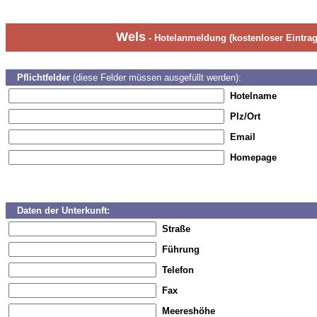
Wels
- Hotelanmeldung (kostenloser Eintrag
Pflichtfelder
(diese Felder müssen ausgefüllt werden):
Hotelname
Plz/Ort
Email
Homepage
Daten der Unterkunft:
Straße
Führung
Telefon
Fax
Meereshöhe