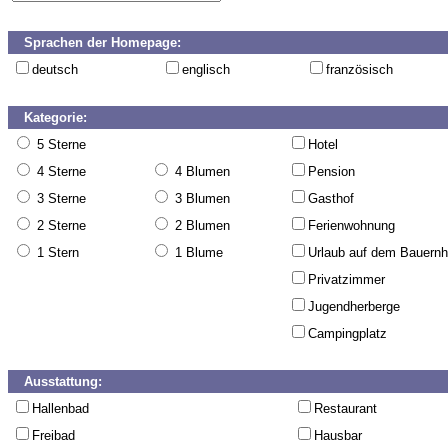
Sprachen der Homepage:
deutsch
englisch
französisch
Kategorie:
5 Sterne
Hotel
4 Sterne
4 Blumen
Pension
3 Sterne
3 Blumen
Gasthof
2 Sterne
2 Blumen
Ferienwohnung
1 Stern
1 Blume
Urlaub auf dem Bauernh
Privatzimmer
Jugendherberge
Campingplatz
Ausstattung:
Hallenbad
Restaurant
Freibad
Hausbar