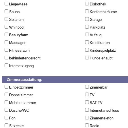
Liegewiese
Diskothek
Sauna
Konferenzräume
Solarium
Garage
Whirlpool
Parkplatz
Beautyfarm
Aufzug
Massagen
Kreditkarten
Fitnessraum
Kinderspielplatz
behindertengerecht
Hunde erlaubt
Internetzugang
Zimmerausstattung:
Einbettzimmer
Zimmerbar
Doppelzimmer
TV
Mehrbettzimmer
SAT-TV
Dusche/WC
Internetanschluss
Fön
Zimmertelefon
Sitzecke
Radio