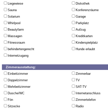
Liegewiese
Diskothek
Sauna
Konferenzräume
Solarium
Garage
Whirlpool
Parkplatz
Beautyfarm
Aufzug
Massagen
Kreditkarten
Fitnessraum
Kinderspielplatz
behindertengerecht
Hunde erlaubt
Internetzugang
Zimmerausstattung:
Einbettzimmer
Zimmerbar
Doppelzimmer
TV
Mehrbettzimmer
SAT-TV
Dusche/WC
Internetanschluss
Fön
Zimmertelefon
Sitzecke
Radio