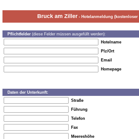
Bruck am Ziller
- Hotelanmeldung (kostenloser 
Pflichtfelder
(diese Felder müssen ausgefüllt werden):
Hotelname
Plz/Ort
Email
Homepage
Daten der Unterkunft:
Straße
Führung
Telefon
Fax
Meereshöhe