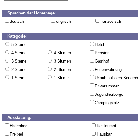
Sprachen der Homepage:
deutsch
englisch
französisch
Kategorie:
5 Sterne
Hotel
4 Sterne
4 Blumen
Pension
3 Sterne
3 Blumen
Gasthof
2 Sterne
2 Blumen
Ferienwohnung
1 Stern
1 Blume
Urlaub auf dem Bauernh
Privatzimmer
Jugendherberge
Campingplatz
Ausstattung:
Hallenbad
Restaurant
Freibad
Hausbar