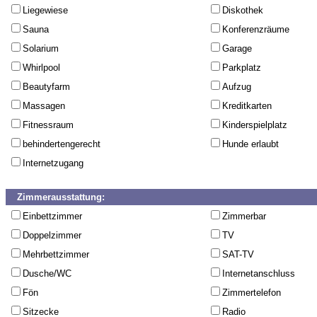
Liegewiese
Diskothek
Sauna
Konferenzräume
Solarium
Garage
Whirlpool
Parkplatz
Beautyfarm
Aufzug
Massagen
Kreditkarten
Fitnessraum
Kinderspielplatz
behindertengerecht
Hunde erlaubt
Internetzugang
Zimmerausstattung:
Einbettzimmer
Zimmerbar
Doppelzimmer
TV
Mehrbettzimmer
SAT-TV
Dusche/WC
Internetanschluss
Fön
Zimmertelefon
Sitzecke
Radio