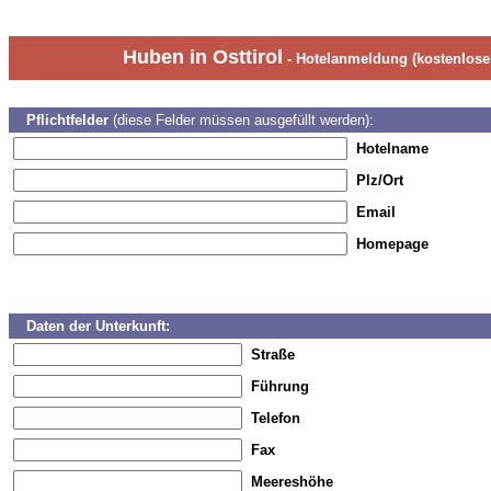
Huben in Osttirol
- Hotelanmeldung (kostenloser
Pflichtfelder
(diese Felder müssen ausgefüllt werden):
Hotelname
Plz/Ort
Email
Homepage
Daten der Unterkunft:
Straße
Führung
Telefon
Fax
Meereshöhe