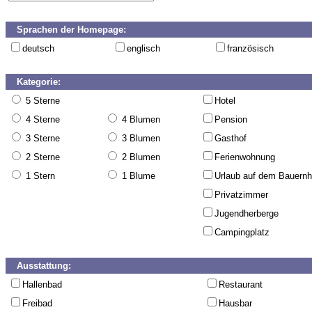
Sprachen der Homepage:
deutsch
englisch
französisch
Kategorie:
5 Sterne
Hotel
4 Sterne
4 Blumen
Pension
3 Sterne
3 Blumen
Gasthof
2 Sterne
2 Blumen
Ferienwohnung
1 Stern
1 Blume
Urlaub auf dem Bauernh
Privatzimmer
Jugendherberge
Campingplatz
Ausstattung:
Hallenbad
Restaurant
Freibad
Hausbar