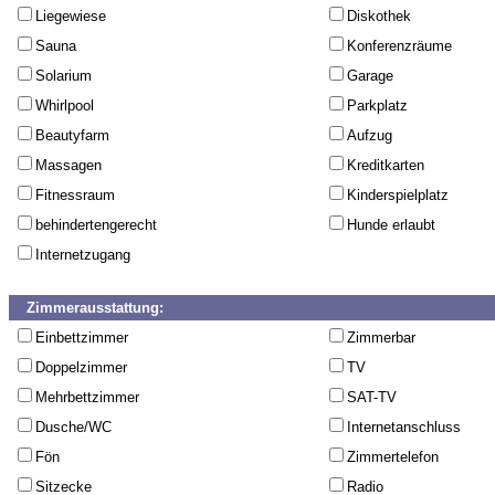
Liegewiese
Diskothek
Sauna
Konferenzräume
Solarium
Garage
Whirlpool
Parkplatz
Beautyfarm
Aufzug
Massagen
Kreditkarten
Fitnessraum
Kinderspielplatz
behindertengerecht
Hunde erlaubt
Internetzugang
Zimmerausstattung:
Einbettzimmer
Zimmerbar
Doppelzimmer
TV
Mehrbettzimmer
SAT-TV
Dusche/WC
Internetanschluss
Fön
Zimmertelefon
Sitzecke
Radio