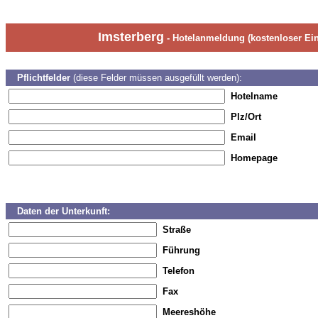
Imsterberg
- Hotelanmeldung (kostenloser Ein
Pflichtfelder
(diese Felder müssen ausgefüllt werden):
Hotelname
Plz/Ort
Email
Homepage
Daten der Unterkunft:
Straße
Führung
Telefon
Fax
Meereshöhe