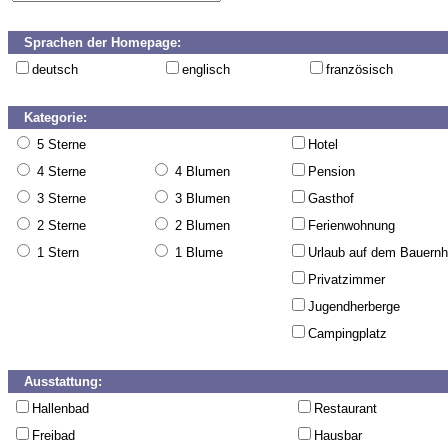
Sprachen der Homepage:
deutsch
englisch
französisch
Kategorie:
5 Sterne
Hotel
4 Sterne
4 Blumen
Pension
3 Sterne
3 Blumen
Gasthof
2 Sterne
2 Blumen
Ferienwohnung
1 Stern
1 Blume
Urlaub auf dem Bauernh
Privatzimmer
Jugendherberge
Campingplatz
Ausstattung:
Hallenbad
Restaurant
Freibad
Hausbar