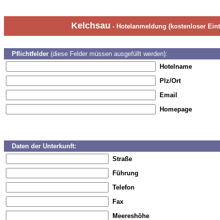
Kelchsau
- Hotelanmeldung (kostenloser Eint
Pflichtfelder
(diese Felder müssen ausgefüllt werden):
Hotelname
Plz/Ort
Email
Homepage
Daten der Unterkunft:
Straße
Führung
Telefon
Fax
Meereshöhe