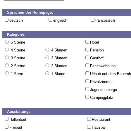
Sprachen der Homepage:
deutsch
englisch
französisch
Kategorie:
5 Sterne
Hotel
4 Sterne
4 Blumen
Pension
3 Sterne
3 Blumen
Gasthof
2 Sterne
2 Blumen
Ferienwohnung
1 Stern
1 Blume
Urlaub auf dem Bauernh
Privatzimmer
Jugendherberge
Campingplatz
Ausstattung:
Hallenbad
Restaurant
Freibad
Hausbar