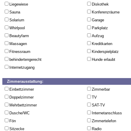
Liegewiese
Diskothek
Sauna
Konferenzräume
Solarium
Garage
Whirlpool
Parkplatz
Beautyfarm
Aufzug
Massagen
Kreditkarten
Fitnessraum
Kinderspielplatz
behindertengerecht
Hunde erlaubt
Internetzugang
Zimmerausstattung:
Einbettzimmer
Zimmerbar
Doppelzimmer
TV
Mehrbettzimmer
SAT-TV
Dusche/WC
Internetanschluss
Fön
Zimmertelefon
Sitzecke
Radio