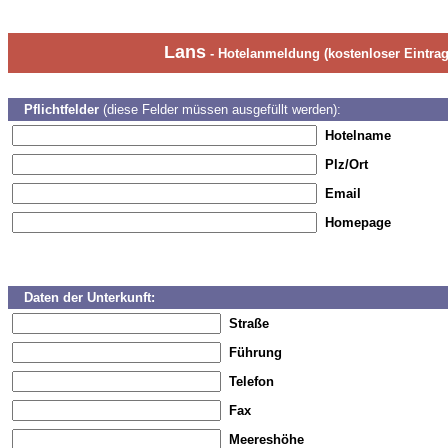
Lans
- Hotelanmeldung (kostenloser Eintrag
Pflichtfelder
(diese Felder müssen ausgefüllt werden):
Hotelname
Plz/Ort
Email
Homepage
Daten der Unterkunft:
Straße
Führung
Telefon
Fax
Meereshöhe