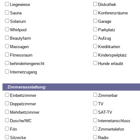
Liegewiese
Diskothek
Sauna
Konferenzräume
Solarium
Garage
Whirlpool
Parkplatz
Beautyfarm
Aufzug
Massagen
Kreditkarten
Fitnessraum
Kinderspielplatz
behindertengerecht
Hunde erlaubt
Internetzugang
Zimmerausstattung:
Einbettzimmer
Zimmerbar
Doppelzimmer
TV
Mehrbettzimmer
SAT-TV
Dusche/WC
Internetanschluss
Fön
Zimmertelefon
Sitzecke
Radio