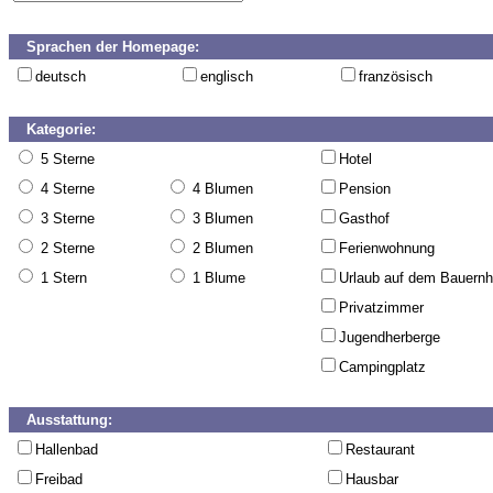
Sprachen der Homepage:
deutsch
englisch
französisch
Kategorie:
5 Sterne
Hotel
4 Sterne
4 Blumen
Pension
3 Sterne
3 Blumen
Gasthof
2 Sterne
2 Blumen
Ferienwohnung
1 Stern
1 Blume
Urlaub auf dem Bauernh
Privatzimmer
Jugendherberge
Campingplatz
Ausstattung:
Hallenbad
Restaurant
Freibad
Hausbar